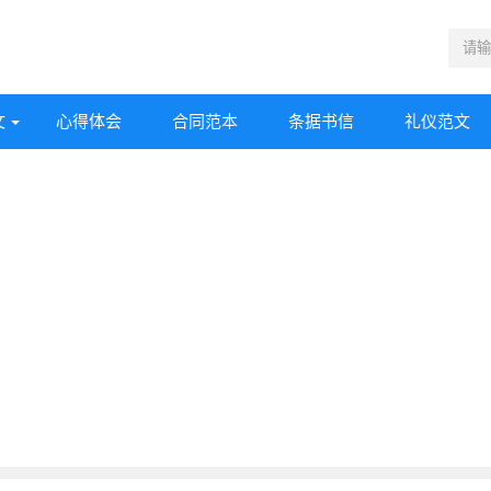
文
心得体会
合同范本
条据书信
礼仪范文