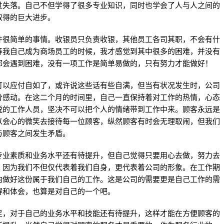
过失落。自己不但学得了很多专业知识，同时也学会了人与人之间的
取得的巨大进步。
很简单的事情。收银员只负责收银，其他员工各司其职，不会有什
等我自己成为商场员工的时候，我才感觉到其中很多的困难，并没有
都会遇到困难，没有一项工作是简单易做的，只有努力才能做好！
以应付自如了，或许说这些话有些自满，但当有状况发生时，公司
分感动。在这二个月的时间里，自己一直保持着对工作的热情，心态
悦的工作人员，坚决不可以把个人的情绪带到工作中来。顾客永远是
以会心的微笑去接待每一位顾客，纵然顾客有时会无理取闹，但我们
与顾客之间发生矛盾。
业素质和业务水平还有待提升，但自己觉得只要用心去做，努力去
，因为我们不但仅代表着我们自身，更代表着公司的形象。在工作期
的做好这份属于我们自己的工作。这是公司的需要更是自己工作的需
得和体会，也算是对自己的一个吧。
，对于自己的业务水平和技能还有待提升，这样才能在方便顾客的