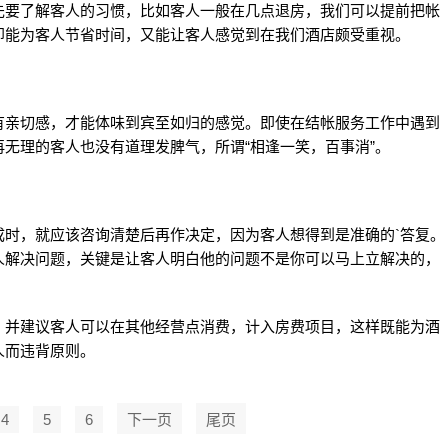
要了解客人的习惯，比如客人一般在几点退房，我们可以提前把帐
即能为客人节省时间，又能让客人感觉到在我们酒店颇受重视。
亲切感，才能体味到宾至如归的感觉。即使在结帐服务工作中遇到
无理的客人也没有道理发脾气，所谓“相逢一笑，百事消”。
，就应该咨询清楚后再作决定，因为客人想得到是准确的`答复。
人解决问题，关键是让客人明白他的问题不是你可以马上立解决的，
并建议客人可以在其他经营点消费，计入房费项目，这样既能为酒
人而违背原则。
4
5
6
下一页
尾页