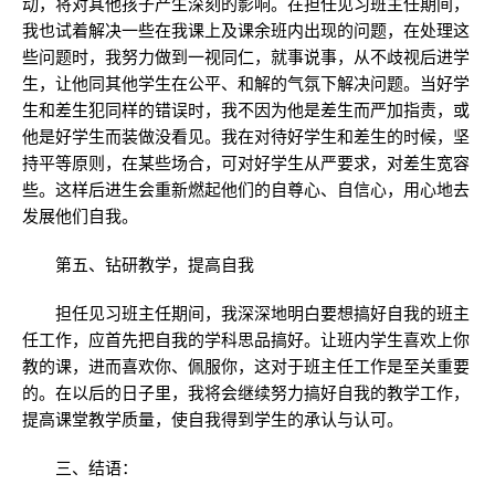
动，将对其他孩子产生深刻的影响。在担任见习班主任期间，
我也试着解决一些在我课上及课余班内出现的问题，在处理这
些问题时，我努力做到一视同仁，就事说事，从不歧视后进学
生，让他同其他学生在公平、和解的气氛下解决问题。当好学
生和差生犯同样的错误时，我不因为他是差生而严加指责，或
他是好学生而装做没看见。我在对待好学生和差生的时候，坚
持平等原则，在某些场合，可对好学生从严要求，对差生宽容
些。这样后进生会重新燃起他们的自尊心、自信心，用心地去
发展他们自我。
第五、钻研教学，提高自我
担任见习班主任期间，我深深地明白要想搞好自我的班主
任工作，应首先把自我的学科思品搞好。让班内学生喜欢上你
教的课，进而喜欢你、佩服你，这对于班主任工作是至关重要
的。在以后的日子里，我将会继续努力搞好自我的教学工作，
提高课堂教学质量，使自我得到学生的承认与认可。
三、结语：