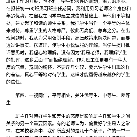
班级工作的开展，也不利于学生积极性的调动，潜力的培养。
在担任初一(8)班见习班主任期间，我利用见习老师这个身份和
年龄优势，在自我在同学中建立威信的基础上，与他们平等相
处，建立起了和谐的师生关系。我把学生当作一个平等的主体
来对待，尊重学生的人格尊严，彼此无高低、尊卑之分。在出
现问题时，我从为采用强制手段，高压政策来解决问题，而要
透过讲事实、摆道理，使学生心悦诚服的理解。当学生提出批
评意见时，我虚心地理解，没有因为“我是老师，我理解学生
的批评，这多丢面子”而拒绝理解。作为班主任更要有一种大
度的气量，宽阔的胸怀，不要斤斤计较，要允许学生出现这样
的差错，真心平等地对待学生，这样才能赢得越来越多的学生
的信任。
第四、一视同仁，平等相处，关注优等生、中等生、差等
生
班主任对待好学生和差生的态度是影响班主任和学生之间
关系的另一个重要因素。有的老师认为，偏爱好学生是人之常
情，在学校教育中，我们所应对的是几十个孩子，你的一举一