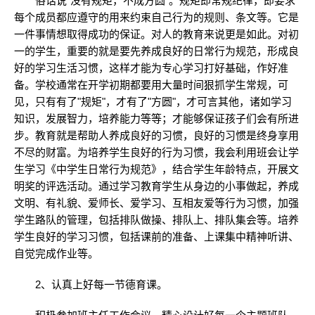
俗话说"没有规矩，不成方圆"。规矩即常规纪律，即要求
每个成员都应遵守的用来约束自己行为的规则、条文等。它是
一件事情想取得成功的保证。对人的教育来说更是如此。对初
一的学生，重要的就是要先养成良好的日常行为规范，形成良
好的学习生活习惯，这样才能为专心学习打好基础，作好准
备。学校通常在开学初期都要用大量时间狠抓学生常规，可
见，只有有了"规矩"，才有了"方圆"，才可言其他，诸如学习
知识，发展智力，培养能力等等；才能够保证孩子们会有所进
步。教育就是帮助人养成良好的习惯，良好的习惯是终身享用
不尽的财富。为培养学生良好的行为习惯，我会利用班会让学
生学习《中学生日常行为规范》，结合学生年龄特点，开展文
明奖的评选活动。通过学习教育学生从身边的小事做起，养成
文明、有礼貌、爱师长、爱学习、互相友爱等行为习惯，加强
学生路队的管理，包括排队做操、排队上、排队集会等。培养
学生良好的学习习惯，包括课前的准备、上课集中精神听讲、
自觉完成作业等。
2、认真上好每一节德育课。