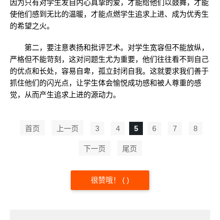
因为只有对学生发自内心真挚的爱，才能给他们以鼓舞，才能
使他们感到无比的温暖，才能点燃学生追求上进、成为优秀生
的希望之火。
第二，要注意表扬和批评艺术。对学生宽容但不能放纵，
严格但不能苛刻，这对问题生尤为重要，他们往往看不到自己
的优点和长处，容易自卑，孤立封闭自我。这就要求我们善于
抓住他们的闪光点，让学生体会愉悦成功感和被人尊重的感
觉，从而产生追求上进的源动力。
首页
上一页
3
4
5
6
7
8
下一页
尾页
很赞哦！
(
)