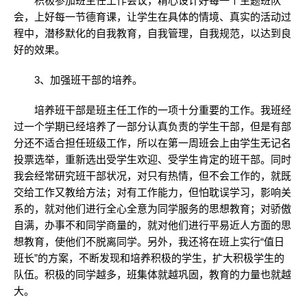
积极参加班主任工作会议，精心设计好每一个主题班队
会，上好每一节德育课，让学生在具体的情境、真实的活动过
程中，潜移默化的自我教育，自我管理，自我规范，以达到良
好的效果。
3、加强班干部的培养。
培养班干部是班主任工作的一项十分重要的工作。我班经
过一个学期已经培养了一部分认真负责的学生干部，但是有部
分还不适合担任班级工作，所以在第一周班会上由学生无记名
投票选举，重新选出受学生欢迎、受学生肯定的班干部。同时
我会经常研究班干部状况，对只有热情，但不会工作的，就既
交给工作又教给方法；对有工作能力，但怕耽误学习，影响关
系的，就对他们进行全心全意为同学服务的思想教育；对骄傲
自满，办事不和同学商量的，就对他们进行平易近人方面的思
想教育，使他们不脱离同学。另外，我还将在班上实行“值日
班长”的方案，不断发现和培养积极的学生，扩大积极学生的
队伍。积极的同学越多，班集体就越巩固，教育的力量也就越
大。