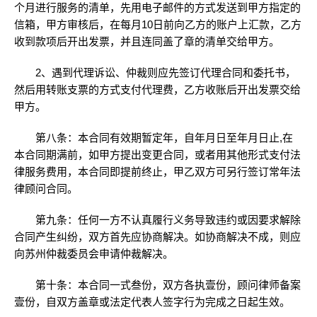
个月进行服务的清单，先用电子邮件的方式发送到甲方指定的
信箱，甲方审核后，在每月10日前向乙方的账户上汇款，乙方
收到款项后开出发票，并且连同盖了章的清单交给甲方。
2、遇到代理诉讼、仲裁则应先签订代理合同和委托书，
然后用转账支票的方式支付代理费，乙方收账后开出发票交给
甲方。
第八条：本合同有效期暂定年，自年月日至年月日止,在
本合同期满前，如甲方提出变更合同，或者用其他形式支付法
律服务费用，本合同即提前终止，甲乙双方可另行签订常年法
律顾问合同。
第九条：任何一方不认真履行义务导致违约或因要求解除
合同产生纠纷，双方首先应协商解决。如协商解决不成，则应
向苏州仲裁委员会申请仲裁解决。
第十条：本合同一式叁份，双方各执壹份，顾问律师备案
壹份，自双方盖章或法定代表人签字行为完成之日起生效。